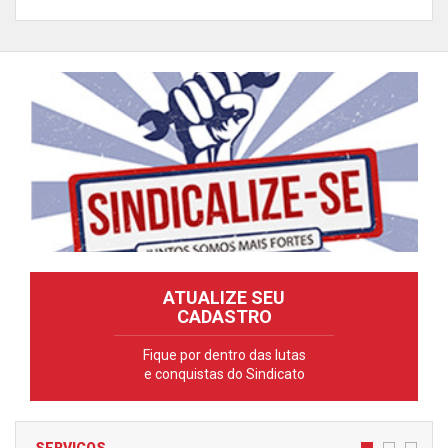
ATUALIZE SEU
CADASTRO
Fique por dentro das lutas
e conquistas do Sindicato
SERVIÇOS