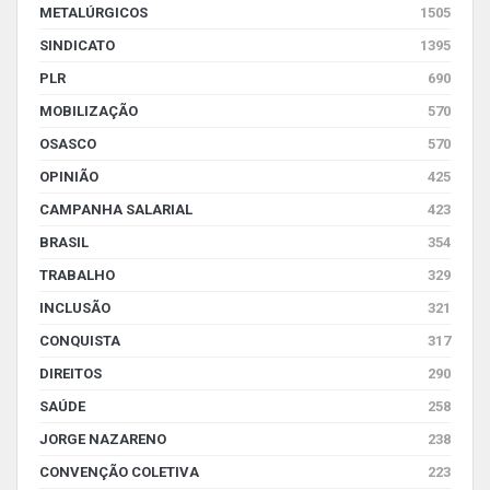
METALÚRGICOS
1505
SINDICATO
1395
PLR
690
MOBILIZAÇÃO
570
OSASCO
570
OPINIÃO
425
CAMPANHA SALARIAL
423
BRASIL
354
TRABALHO
329
INCLUSÃO
321
CONQUISTA
317
DIREITOS
290
SAÚDE
258
JORGE NAZARENO
238
CONVENÇÃO COLETIVA
223