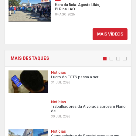
Hora da Boia: Agosto Lilás,
PLR na LAO...
04 AGO 2026
MAIS VÍDEOS
MAIS DESTAQUES
Notícias
Lucro do FGTS passa a ser...
31 JUL 2026
Notícias
Trabalhadores da Alvorada aprovam Plano
de...
30 JUL 2026
Notícias
Companheiros da Rossini avançam em