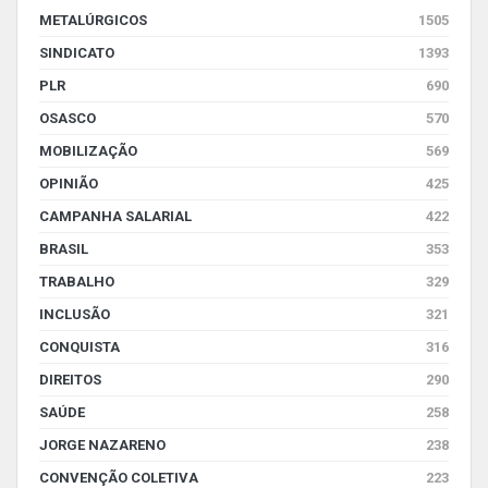
METALÚRGICOS
1505
SINDICATO
1393
PLR
690
OSASCO
570
MOBILIZAÇÃO
569
OPINIÃO
425
CAMPANHA SALARIAL
422
BRASIL
353
TRABALHO
329
INCLUSÃO
321
CONQUISTA
316
DIREITOS
290
SAÚDE
258
JORGE NAZARENO
238
CONVENÇÃO COLETIVA
223