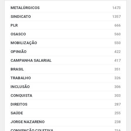
METALÚRGICOS
1473
SINDICATO
1357
PLR
666
OSASCO
560
MOBILIZAÇÃO
550
OPINIÃO
422
CAMPANHA SALARIAL
417
BRASIL
351
TRABALHO
326
INCLUSÃO
306
CONQUISTA
303
DIREITOS
287
SAÚDE
255
JORGE NAZARENO
238
CONVENÇÃO COLETIVA
216