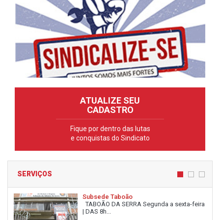
ATUALIZE SEU
CADASTRO
Fique por dentro das lutas
e conquistas do Sindicato
SERVIÇOS
Subsede Taboão
TABOÃO DA SERRA Segunda a sexta-feira
| DAS 8h...