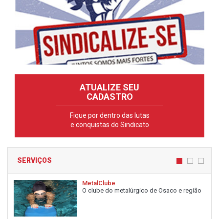
ATUALIZE SEU
CADASTRO
Fique por dentro das lutas
e conquistas do Sindicato
SERVIÇOS
MetalClube
O clube do metalúrgico de Osaco e região