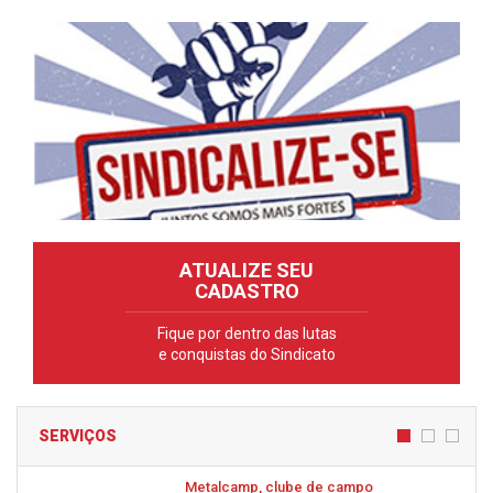
ATUALIZE SEU
CADASTRO
Fique por dentro das lutas
e conquistas do Sindicato
SERVIÇOS
Metalcamp, clube de campo