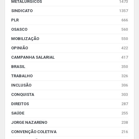
METALÚRGICOS
1473
SINDICATO
1357
PLR
666
OSASCO
560
MOBILIZAÇÃO
550
OPINIÃO
422
CAMPANHA SALARIAL
417
BRASIL
350
TRABALHO
326
INCLUSÃO
306
CONQUISTA
303
DIREITOS
287
SAÚDE
255
JORGE NAZARENO
238
CONVENÇÃO COLETIVA
216