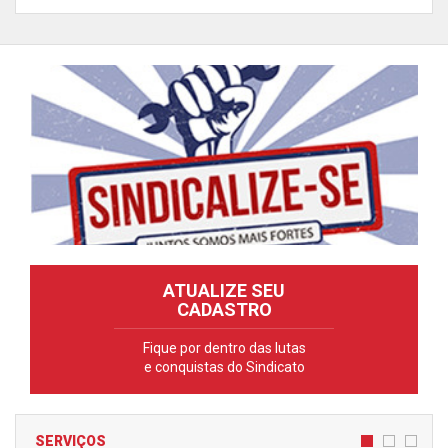
ATUALIZE SEU
CADASTRO
Fique por dentro das lutas
e conquistas do Sindicato
SERVIÇOS