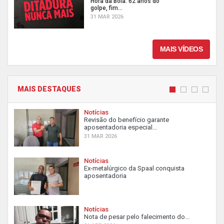
Hora da Boia: 62 anos do
golpe, fim...
31 MAR 2026
MAIS VÍDEOS
MAIS DESTAQUES
Notícias
Revisão do benefício garante
aposentadoria especial...
31 MAR 2026
Notícias
Ex-metalúrgico da Spaal conquista
aposentadoria
Notícias
Nota de pesar pelo falecimento do...