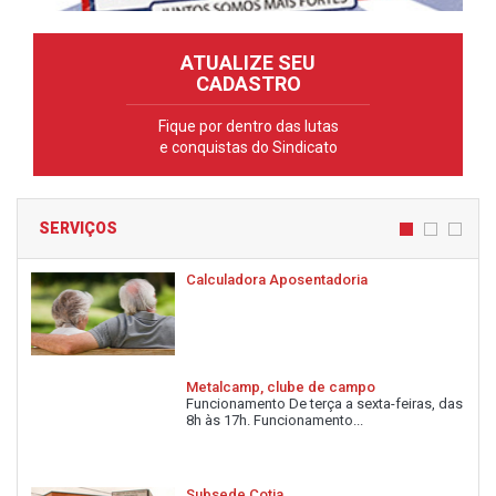
ATUALIZE SEU
CADASTRO
Fique por dentro das lutas
e conquistas do Sindicato
SERVIÇOS
Calculadora Aposentadoria
Metalcamp, clube de campo
Funcionamento De terça a sexta-feiras, das
8h às 17h. Funcionamento...
Subsede Cotia