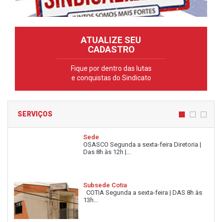
ATUALIZE SEU
CADASTRO
Fique por dentro das lutas
e conquistas do Sindicato
SERVIÇOS
Sede
OSASCO Segunda a sexta-feira Diretoria |
Das 8h às 12h |...
Subsede Cotia
COTIA Segunda a sexta-feira | DAS 8h às
13h...