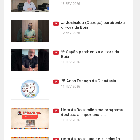
13 FEV 2026
🍳 Josinaldo (Cabeça) parabeniza
o Hora da Boia
12 FEV 2026
🎯 Sapão parabeniza o Hora da
Boia
11 FEV 2026
25 Anos Espaço da Cidadania
11 FEV 2026
Hora da Boia: milésimo programa
destaca a importância...
11 FEV 2026
Hora da Boia: Luta pela inclusão