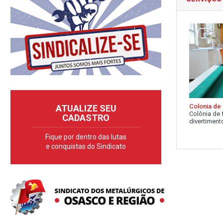
Colonia de 
ATUALIZE SEU
Colônia de 
CADASTRO
divertimento
Fique por dentro das lutas
e conquistas do Sindicato