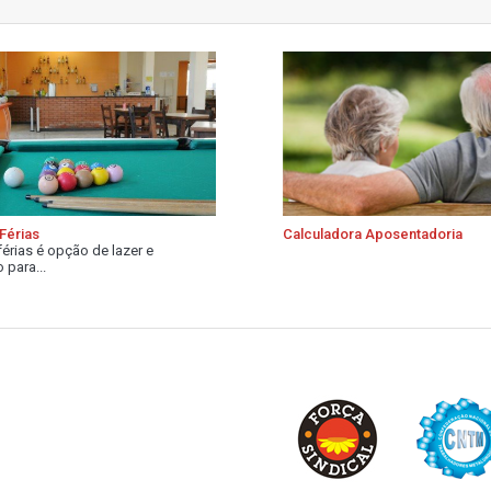
Férias
Calculadora Aposentadoria
férias é opção de lazer e
 para...