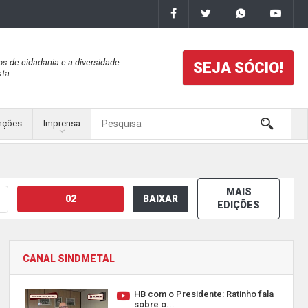
os de cidadania e a diversidade
SEJA SÓCIO!
ta.
nções
Imprensa
MAIS
02
BAIXAR
EDIÇÕES
CANAL SINDMETAL
HB com o Presidente: Ratinho fala
sobre o...