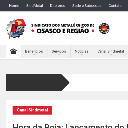
Home
SindMetal
Diretores
Sede e Subsedes
Contato
Benefícios
Serviços
Notícias
Canal Sindmetal
Canal Sindmetal
Hora da Boia: Lançamento do P