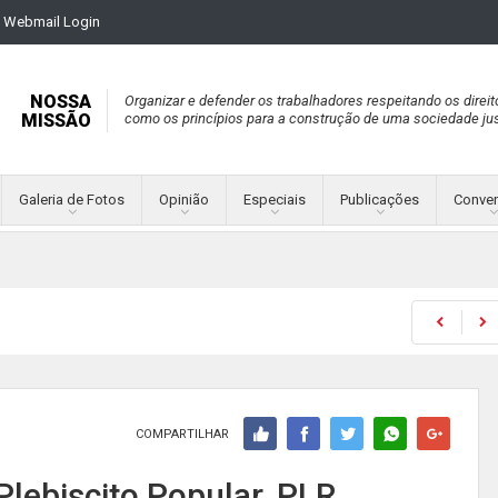
Webmail Login
NOSSA
Organizar e defender os trabalhadores respeitando os direit
MISSÃO
como os princípios para a construção de uma sociedade jus
Galeria de Fotos
Opinião
Especiais
Publicações
Conve
COMPARTILHAR
lebiscito Popular, PLR