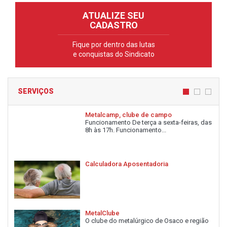
ATUALIZE SEU
CADASTRO
Fique por dentro das lutas
e conquistas do Sindicato
SERVIÇOS
Metalcamp, clube de campo
Funcionamento De terça a sexta-feiras, das
8h às 17h. Funcionamento...
Calculadora Aposentadoria
MetalClube
O clube do metalúrgico de Osaco e região