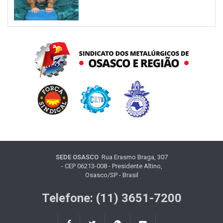
SEDE OSASCO
Rua Erasmo Braga, 307
- CEP 06213-008 - Presidente Altino,
Osasco/SP - Brasil
Telefone: (11) 3651-7200