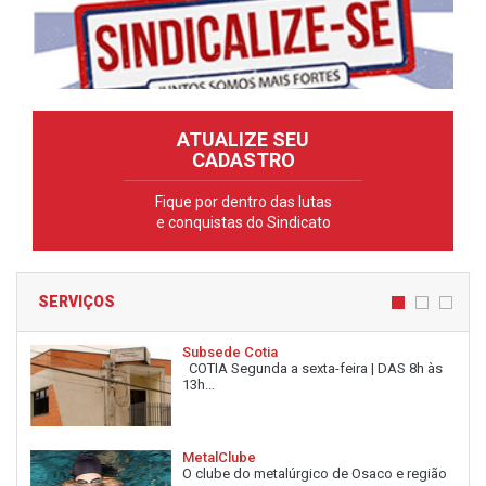
ATUALIZE SEU
CADASTRO
Fique por dentro das lutas
e conquistas do Sindicato
SERVIÇOS
Subsede Cotia
COTIA Segunda a sexta-feira | DAS 8h às
13h...
MetalClube
O clube do metalúrgico de Osaco e região