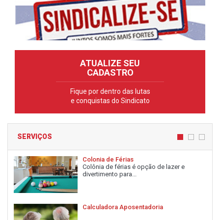
ATUALIZE SEU
CADASTRO
Fique por dentro das lutas
e conquistas do Sindicato
SERVIÇOS
Colonia de Férias
Colônia de férias é opção de lazer e
divertimento para...
Calculadora Aposentadoria