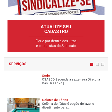
ATUALIZE SEU
CADASTRO
Fique por dentro das lutas
e conquistas do Sindicato
SERVIÇOS
Sede
OSASCO Segunda a sexta-feira Diretoria |
Das 8h às 12h |...
Colonia de Férias
Colônia de férias é opção de lazer e
divertimento para...