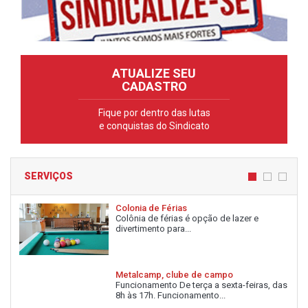
ATUALIZE SEU
CADASTRO
Fique por dentro das lutas
e conquistas do Sindicato
SERVIÇOS
Colonia de Férias
Colônia de férias é opção de lazer e
divertimento para...
Metalcamp, clube de campo
Funcionamento De terça a sexta-feiras, das
8h às 17h. Funcionamento...