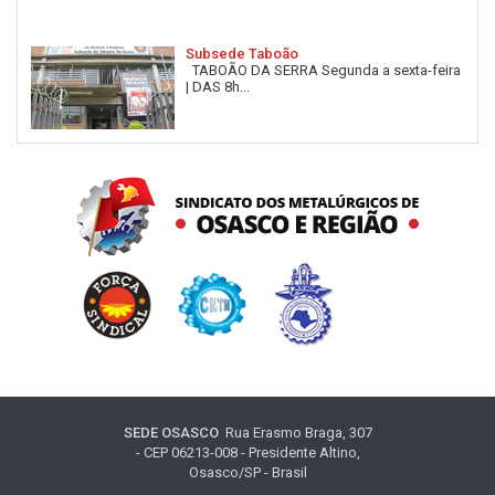
Subsede Taboão
TABOÃO DA SERRA Segunda a sexta-feira
| DAS 8h...
SEDE OSASCO
Rua Erasmo Braga, 307
- CEP 06213-008 - Presidente Altino,
Osasco/SP - Brasil