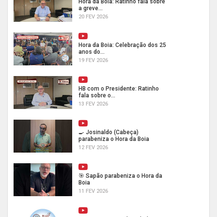
Hora da Boia: Ratinho fala sobre
a greve...
20 FEV 2026
Hora da Boia: Celebração dos 25
anos do...
19 FEV 2026
HB com o Presidente: Ratinho
fala sobre o...
13 FEV 2026
🍳 Josinaldo (Cabeça)
parabeniza o Hora da Boia
12 FEV 2026
🎯 Sapão parabeniza o Hora da
Boia
11 FEV 2026