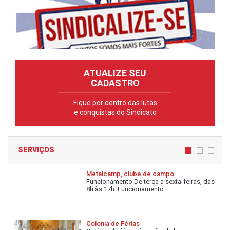
ATUALIZE SEU
CADASTRO
Fique por dentro das lutas
e conquistas do Sindicato
SERVIÇOS
Metalcamp, clube de campo
Funcionamento De terça a sexta-feiras, das
8h às 17h. Funcionamento...
Colonia de Férias