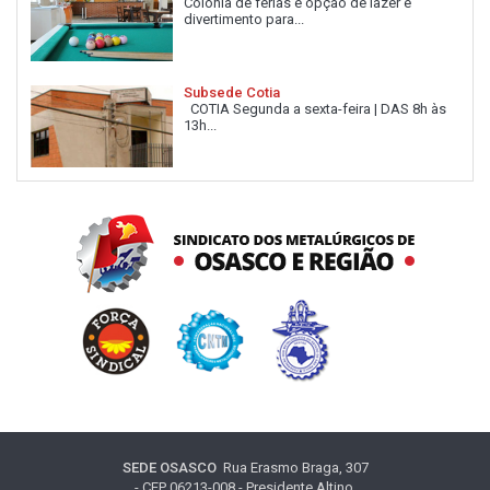
Colônia de férias é opção de lazer e
divertimento para...
Subsede Cotia
COTIA Segunda a sexta-feira | DAS 8h às
13h...
SEDE OSASCO
Rua Erasmo Braga, 307
- CEP 06213-008 - Presidente Altino,