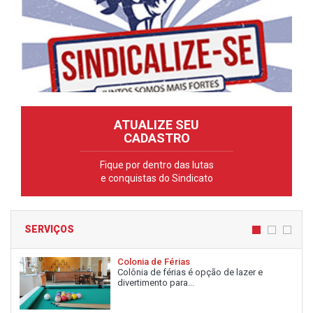
ATUALIZE SEU
CADASTRO
Fique por dentro das lutas
e conquistas do Sindicato
SERVIÇOS
Colonia de Férias
Colônia de férias é opção de lazer e
divertimento para...