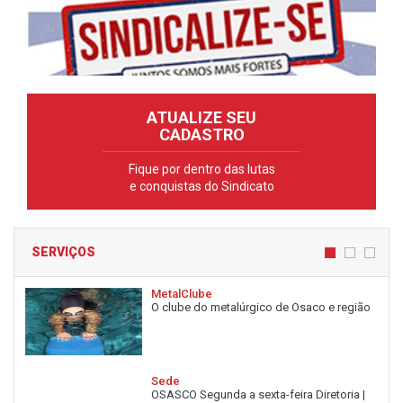
ATUALIZE SEU
CADASTRO
Fique por dentro das lutas
e conquistas do Sindicato
SERVIÇOS
MetalClube
O clube do metalúrgico de Osaco e região
Sede
OSASCO Segunda a sexta-feira Diretoria |