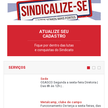
ATUALIZE SEU
CADASTRO
Fique por dentro das lutas
e conquistas do Sindicato
SERVIÇOS
Sede
OSASCO Segunda a sexta-feira Diretoria |
Das 8h às 12h |...
Metalcamp, clube de campo
Funcionamento De terça a sexta-feiras, das