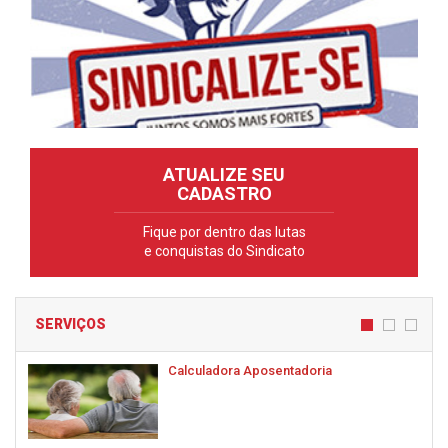
ATUALIZE SEU
CADASTRO
Fique por dentro das lutas
e conquistas do Sindicato
SERVIÇOS
Calculadora Aposentadoria