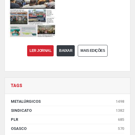
LER JORNAL
BAIXAR
MAIS EDIÇÕES
TAGS
METALÚRGICOS
1498
SINDICATO
1382
PLR
685
OSASCO
570