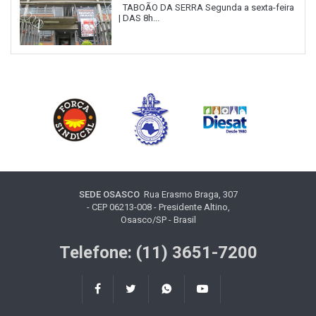
TABOÃO DA SERRA Segunda a sexta-feira
| DAS 8h...
SEDE OSASCO
Rua Erasmo Braga, 307
- CEP 06213-008 - Presidente Altino,
Osasco/SP - Brasil
Telefone: (11) 3651-7200