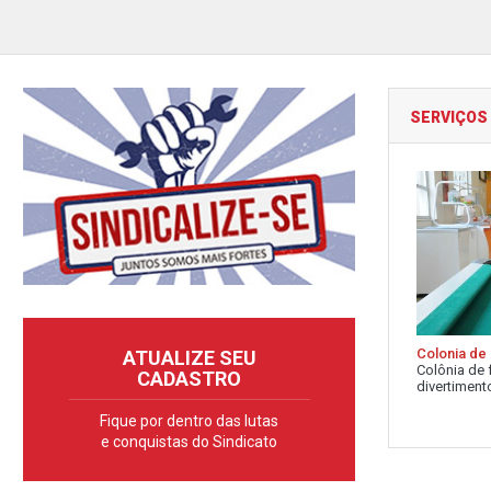
SERVIÇOS
Colonia de 
ATUALIZE SEU
Colônia de 
CADASTRO
divertimento
Fique por dentro das lutas
e conquistas do Sindicato