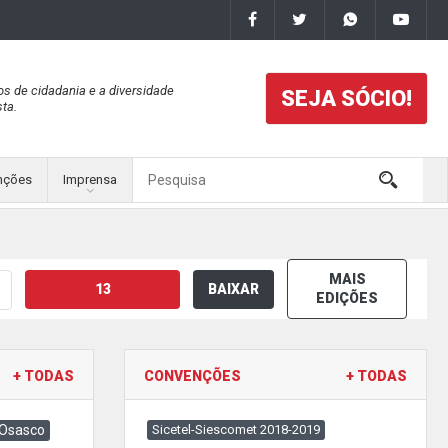
os de cidadania e a diversidade
SEJA SÓCIO!
ta.
nções
Imprensa
MAIS
13
BAIXAR
EDIÇÕES
+ TODAS
CONVENÇÕES
+ TODAS
 Osasco
Sicetel-Siescomet 2018-2019