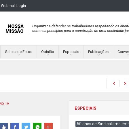
Webmail Login
NOSSA
Organizar e defender os trabalhadores respeitando os direit
MISSÃO
como os princípios para a construção de uma sociedade jus
Galeria de Fotos
Opinião
Especiais
Publicações
Conve
ID-19
ESPECIAIS
50 anos de Sindicalismo em