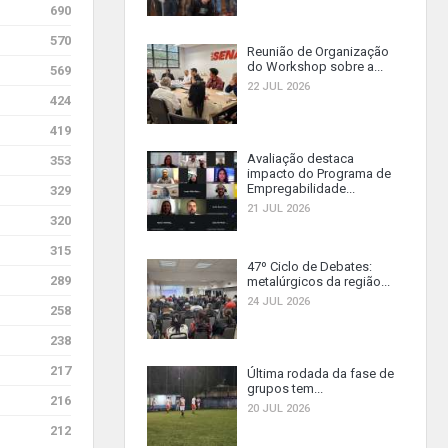
690
570
Reunião de Organização
do Workshop sobre a...
569
22 JUL 2026
424
419
Avaliação destaca
353
impacto do Programa de
Empregabilidade...
329
21 JUL 2026
320
315
47º Ciclo de Debates:
289
metalúrgicos da região...
24 JUL 2026
258
238
217
Última rodada da fase de
grupos tem...
216
20 JUL 2026
212