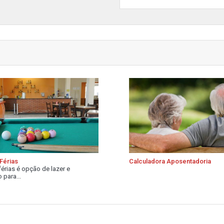
Férias
Calculadora Aposentadoria
férias é opção de lazer e
 para...