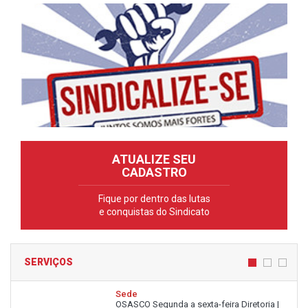
ATUALIZE SEU
CADASTRO
Fique por dentro das lutas
e conquistas do Sindicato
SERVIÇOS
Sede
OSASCO Segunda a sexta-feira Diretoria |