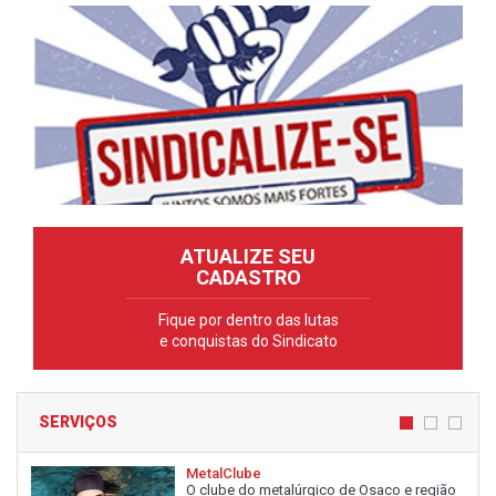
ATUALIZE SEU
CADASTRO
Fique por dentro das lutas
e conquistas do Sindicato
SERVIÇOS
MetalClube
O clube do metalúrgico de Osaco e região