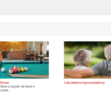
Férias
Calculadora Aposentadoria
férias é opção de lazer e
 para...