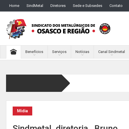
Home
SindMetal
Diretores
Sede e Subsedes
Contato
Benefícios
Serviços
Notícias
Canal Sindmetal
Mídia
Sindmetal_diretoria_ Bruno