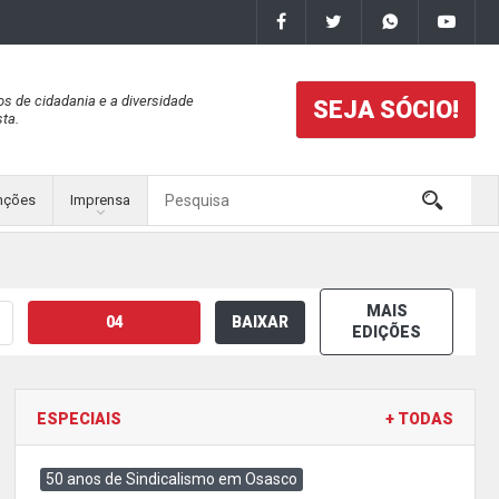
os de cidadania e a diversidade
SEJA SÓCIO!
ta.
nções
Imprensa
MAIS
04
BAIXAR
EDIÇÕES
ESPECIAIS
+ TODAS
50 anos de Sindicalismo em Osasco