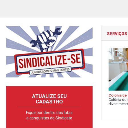
SERVIÇOS
Colonia de 
ATUALIZE SEU
Colônia de 
CADASTRO
divertimento
Fique por dentro das lutas
e conquistas do Sindicato