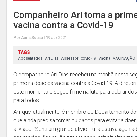
Companheiro Ari toma a prime
vacina contra a Covid-19
Por Auris Sousa | 19 abr 2021
TAGS
Aposentados
Ari Dias
Assessor
covid-19
Vacina
VACINAÇÃO
O companheiro Ari Dias recebeu na manhã desta segu
primeira dose da vacina contra a Covid-19. A diretor
este momento e segue firme na luta para cobrar do
para todos.
Ari, que, atualmente, é membro de Departamento d
que ainda precisa tomar cuidados para evitar a doen
aliviado. “Senti um grande alivio. Eu já estava agoni