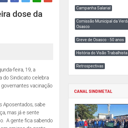
Campanha Salarial
ira dose da
Comissão Municipal da Verd
Osasco
Greve de Osasco - 50 anos
História do Visão Trabalhista
Retrospectivas
nda-feira, 19, a
ia do Sindicato celebra
s governantes vacinação
CANAL SINDMETAL
os Aposentados, sabe
ça, mas já e sente
ado. A gente fica sabendo