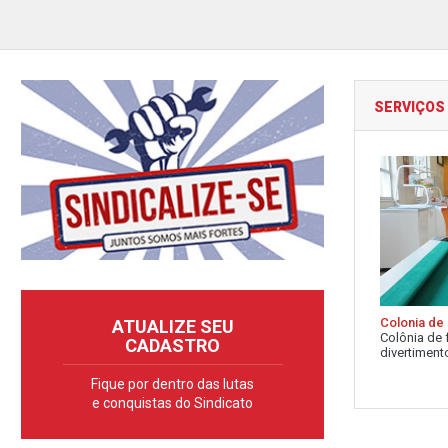
SERVIÇOS
Colonia de 
ATUALIZE SEU
Colônia de 
CADASTRO
divertimento
Fique por dentro das lutas
e conquistas do Sindicato