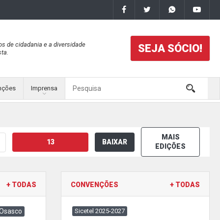
os de cidadania e a diversidade
SEJA SÓCIO!
ta.
nções
Imprensa
MAIS
13
BAIXAR
EDIÇÕES
+ TODAS
CONVENÇÕES
+ TODAS
 Osasco
Sicetel 2025-2027