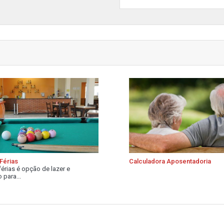
Férias
Calculadora Aposentadoria
férias é opção de lazer e
 para...