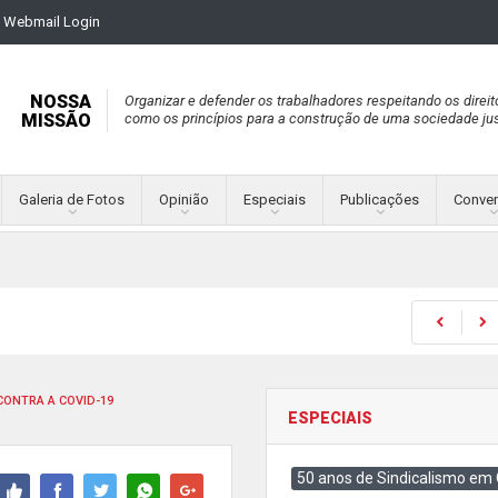
Webmail Login
NOSSA
Organizar e defender os trabalhadores respeitando os direit
MISSÃO
como os princípios para a construção de uma sociedade jus
Galeria de Fotos
Opinião
Especiais
Publicações
Conve
CONTRA A COVID-19
ESPECIAIS
50 anos de Sindicalismo em