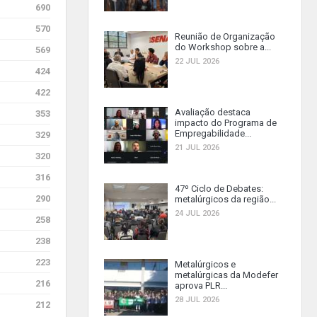
690
570
Reunião de Organização
do Workshop sobre a...
569
22 JUL 2026
424
422
Avaliação destaca
353
impacto do Programa de
Empregabilidade...
329
21 JUL 2026
320
316
47º Ciclo de Debates:
290
metalúrgicos da região...
24 JUL 2026
258
238
223
Metalúrgicos e
metalúrgicas da Modefer
216
aprova PLR...
28 JUL 2026
212