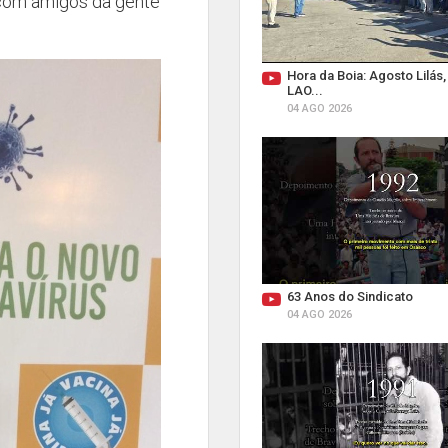
 com amigos da gente
Hora da Boia: Agosto Lilás
LAO...
04 AGO 2026
63 Anos do Sindicato
04 AGO 2026