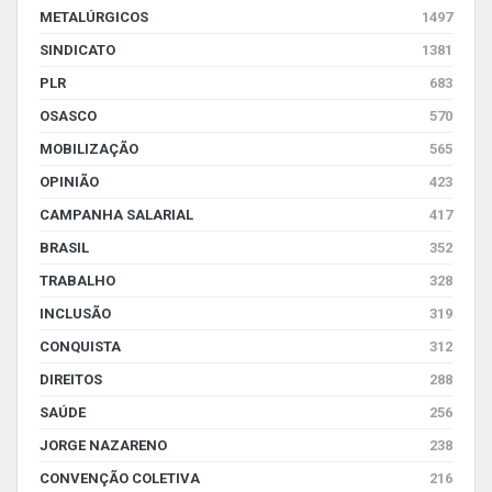
METALÚRGICOS
1497
SINDICATO
1381
PLR
683
OSASCO
570
MOBILIZAÇÃO
565
OPINIÃO
423
CAMPANHA SALARIAL
417
BRASIL
352
TRABALHO
328
INCLUSÃO
319
CONQUISTA
312
DIREITOS
288
SAÚDE
256
JORGE NAZARENO
238
CONVENÇÃO COLETIVA
216