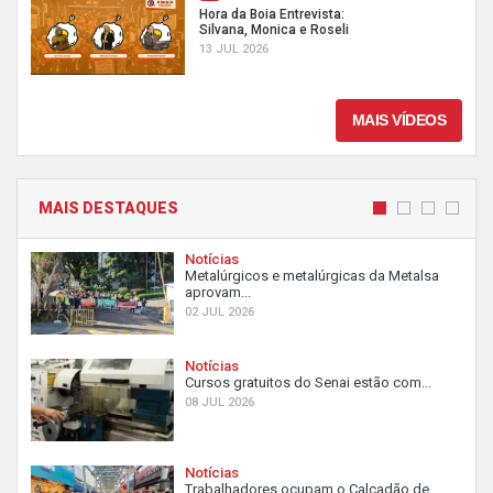
Hora da Boia Entrevista:
Silvana, Monica e Roseli
13 JUL 2026
MAIS VÍDEOS
MAIS DESTAQUES
Notícias
Metalúrgicos e metalúrgicas da Metalsa
aprovam...
02 JUL 2026
Notícias
Cursos gratuitos do Senai estão com...
08 JUL 2026
Notícias
Trabalhadores ocupam o Calçadão de