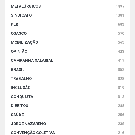
METALÚRGICOS
1497
SINDICATO
1381
PLR
683
OSASCO
570
MOBILIZAÇÃO
565
OPINIÃO
423
CAMPANHA SALARIAL
417
BRASIL
352
TRABALHO
328
INCLUSÃO
319
CONQUISTA
312
DIREITOS
288
SAÚDE
256
JORGE NAZARENO
238
CONVENÇÃO COLETIVA
216