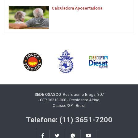
Calculadora Aposentadoria
SEDE OSASCO
Rua Erasmo Braga, 307
- CEP 06213-008 - Presidente Altino,
Osasco/SP - Brasil
Telefone: (11) 3651-7200