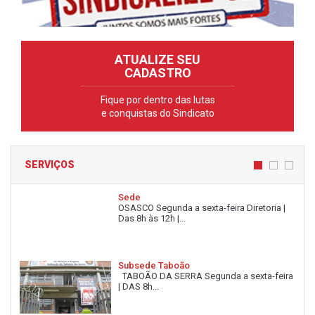
ATUALIZE SEU
CADASTRO
Fique por dentro das lutas
e conquistas do Sindicato
SERVIÇOS
Sede
OSASCO Segunda a sexta-feira Diretoria |
Das 8h às 12h |...
Subsede Taboão
TABOÃO DA SERRA Segunda a sexta-feira
| DAS 8h...